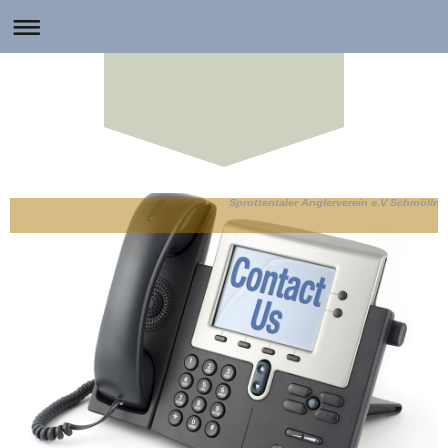
Sprottentaler Anglerverein e.V Schmölln